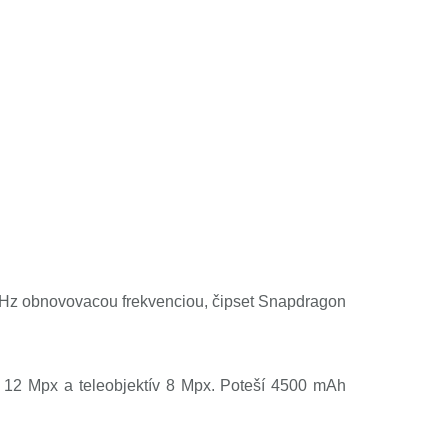
0 Hz obnovovacou frekvenciou,
čipset Snapdragon
ý 12 Mpx a teleobjektív 8 Mpx. Poteší 4500 mAh