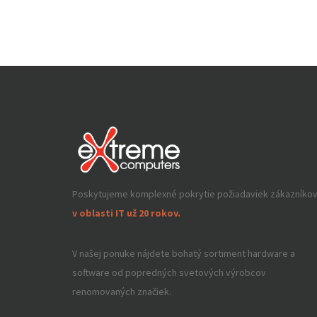
Poskytujeme komplexné pokrytie požiadaviek zákazníko
v oblasti IT už 20 rokov.
V našej ponuke nájdete bohatý sortiment hardware a
software od popredných svetových výrobcov
renomovaných značiek.