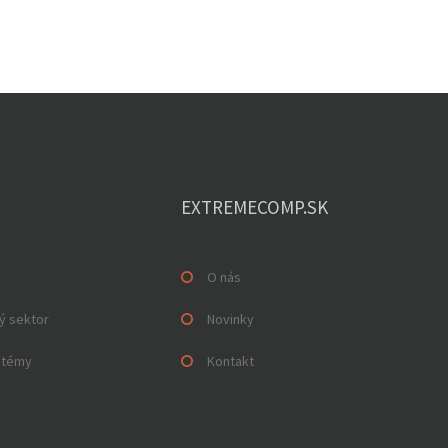
EXTREMECOMP.SK
O nás
ý sektor
Novinky
stémy
Kontakt