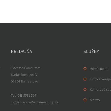
PREDAJŇA
SLUŽBY
v
Extreme Computers
Domácnosti
Štefánikova 208/7
Firmy a verejn
029 01 Námestovo
Kamerové sy
Tel.: 043 5581 567
Alarmy
E-mail: servis@extremecomp.sk