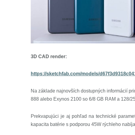
3D CAD render:
https://sketchfab.com/models/d67f3d9318c
Na základe najnovších dostupných informácií pr
888 alebo Exynos 2100 so 6/8 GB RAM a 128/2
Prekvapujúci je aj pohľad na technické paramet
kapacita batérie s podporou 45W rýchleho nabíja