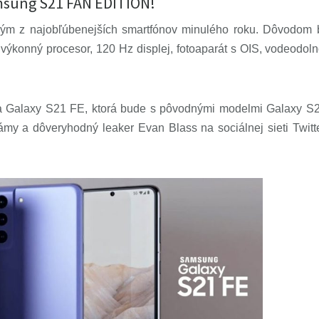
Samsung S21 FAN EDITION!
ným z najobľúbenejších smartfónov minulého roku. Dôvodom 
ýkonný procesor, 120 Hz displej, fotoaparát s OIS, vodeodoln
 Galaxy S21 FE, ktorá bude s pôvodnými modelmi Galaxy S21 z
známy a dôveryhodný leaker Evan Blass na sociálnej sieti Tw