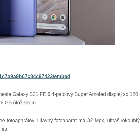
041c7a9a9b67c84c97423/embed
inesie Galaxy S21 FE 6,4-palcový Super Amoled displej so 12
56 GB úložiskom.
re fotoaparátov.
Hlavný fotoaparát má 32 Mpx, ultraširokouhl
nia.