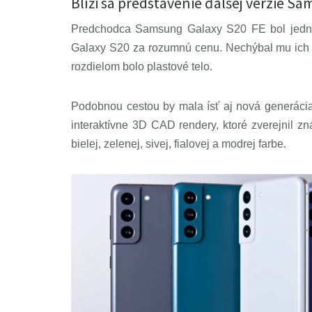
Blíži sa predstavenie ďalšej verzie 
Predchodca Samsung Galaxy S20 FE
bol jed
Galaxy S20 za rozumnú cenu. Nechýbal mu ich v
rozdielom bolo plastové telo.
Podobnou cestou by mala ísť aj nová generácia
interaktívne 3D CAD rendery, ktoré zverejnil 
bielej, zelenej, sivej, fialovej a modrej farbe.